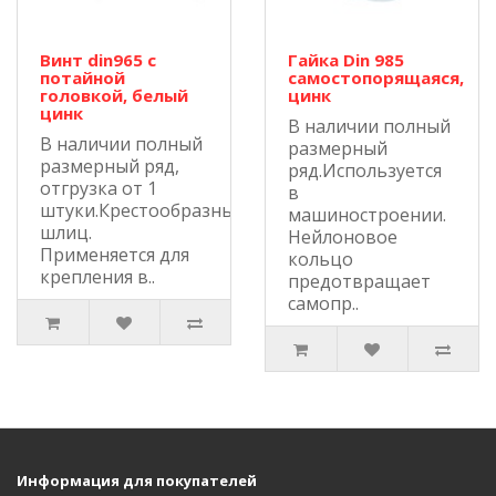
Винт din965 с
Гайка Din 985
потайной
самостопорящаяся,
головкой, белый
цинк
цинк
В наличии полный
В наличии полный
размерный
размерный ряд,
ряд.Используется
отгрузка от 1
в
штуки.Крестообразный
машиностроении.
шлиц.
Нейлоновое
Применяется для
кольцо
крепления в..
предотвращает
самопр..
Информация для покупателей