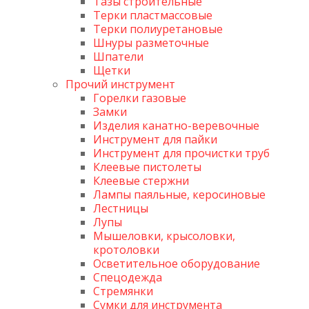
Тазы строительные
Терки пластмассовые
Терки полиуретановые
Шнуры разметочные
Шпатели
Щетки
Прочий инструмент
Горелки газовые
Замки
Изделия канатно-веревочные
Инструмент для пайки
Инструмент для прочистки труб
Клеевые пистолеты
Клеевые стержни
Лампы паяльные, керосиновые
Лестницы
Лупы
Мышеловки, крысоловки,
кротоловки
Осветительное оборудование
Спецодежда
Стремянки
Сумки для инструмента