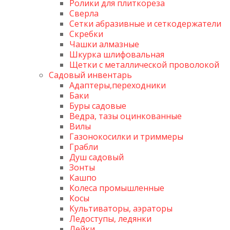
Ролики для плиткореза
Сверла
Сетки абразивные и сеткодержатели
Скребки
Чашки алмазные
Шкурка шлифовальная
Щетки с металлической проволокой
Садовый инвентарь
Адаптеры,переходники
Баки
Буры садовые
Ведра, тазы оцинкованные
Вилы
Газонокосилки и триммеры
Грабли
Душ садовый
Зонты
Кашпо
Колеса промышленные
Косы
Культиваторы, аэраторы
Ледоступы, ледянки
Лейки