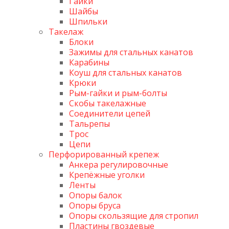
Гайки
Шайбы
Шпильки
Такелаж
Блоки
Зажимы для стальных канатов
Карабины
Коуш для стальных канатов
Крюки
Рым-гайки и рым-болты
Скобы такелажные
Соединители цепей
Тальрепы
Трос
Цепи
Перфорированный крепеж
Анкера регулировочные
Крепёжные уголки
Ленты
Опоры балок
Опоры бруса
Опоры скользящие для стропил
Пластины гвоздевые