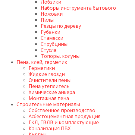
Лобзики
Наборы инструмента бытового
Ножовки
Пилы
Резцы по дереву
Рубанки
Стамески
Струбцины
Стусла
Топоры, колуны
Пена, клей, герметик
Герметики
Жидкие гвозди
Очистители пены
Пена утеплитель
Химические анкера
Монтажная пена
Строительные материалы
Собственное производство
Асбестоцементная продукция
ГКЛ, ГВЛВ и комплектующие
Канализация ПВХ
Кирпич