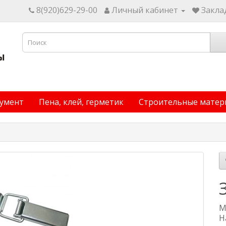
8(920)629-29-00
Личный кабинет
Заклад
умент
Пена, клей, герметик
Строительные матер
М
Н