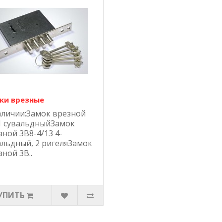
ки врезные
аличии:Замок врезной
1 сувальдныйЗамок
зной 3В8-4/13 4-
альдный, 2 ригеляЗамок
ной 3В..
УПИТЬ