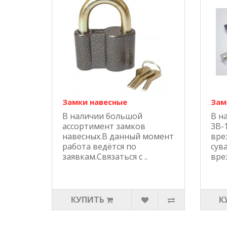
Замки навесные
Зам
В наличии большой
В н
ассортимент замков
3В-
навесных.В данный момент
вре
работа ведётся по
сув
заявкам.Связаться с ..
врез
КУПИТЬ
К