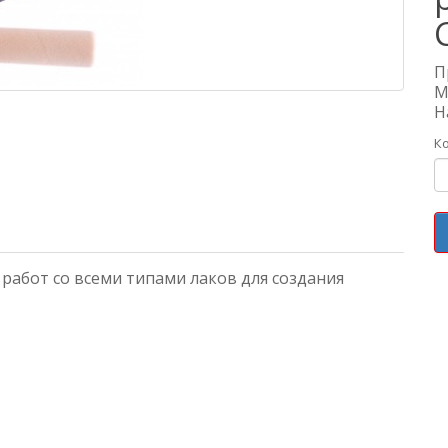
П
М
Н
К
работ со всеми типами лаков для создания