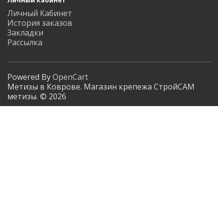
Личный Кабинет
История заказов
Закладки
Рассылка
Powered By
OpenCart
Метизы в Коврове. Магазин крепежа СтройСАМ
метизы. © 2026