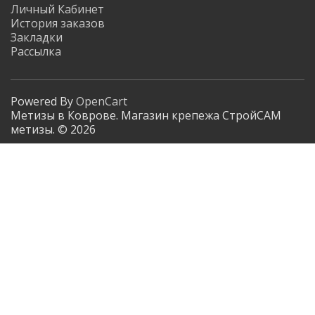
Личный Кабинет
История заказов
Закладки
Рассылка
Powered By
OpenCart
Метизы в Коврове. Магазин крепежа СтройСАМ
метизы. © 2026