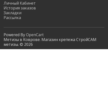
Личный Кабинет
История заказов
Закладки
Рассылка
Powered By
OpenCart
Метизы в Коврове. Магазин крепежа СтройСАМ
метизы. © 2026