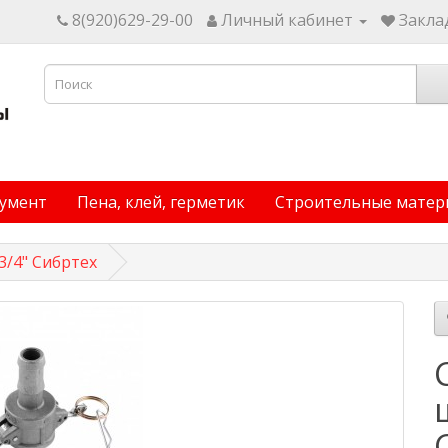
8(920)629-29-00
Личный кабинет
Заклад
умент
Пена, клей, герметик
Строительные матер
3/4" Сибртех