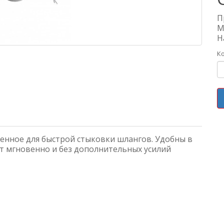
П
М
Н
К
енное для быстрой стыковки шлангов. Удобны в
ют мгновенно и без дополнительных усилий