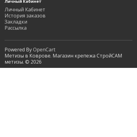
Личный Кабинет
Личный Кабинет
История заказов
Закладки
Рассылка
Powered By
OpenCart
Метизы в Коврове. Магазин крепежа СтройСАМ
метизы. © 2026