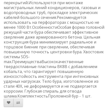
перекрытий.Используются при монтаже
магистральных линий кондиционеров, газовых и
водопроводных труб, прокладке электрических
кабелей большого сечения.Рекомендуется
использовать на перфораторах с мощностью не
менее 1000 Вт.ОсобенностиОсобая форма головной
режущей части бура обеспечивает эффективное
сверление даже армированного бетона. Цельная
конструкция бура минимизирует радиальное и
торцовое биение при сверлении, обеспечивая
повышенную точность центровки бура. Хвостовик
системы SDS-
max.ПреимуществаВысококачественные
твердосплавные пластины ВК8В с добавлением
кобальта, что гарантирует повышенную
износостойкость инструмента при интенсивных
ударных нагрузках. Тело бура, изготовленное из
стали 40Х, не деформируется и не подвергается
коррозии. Глубокая спираль для отвода
шлама.КомплектностьПроломной бур - 1 шт.