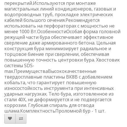
перекрытий.Используются при монтаже
магистральных линий кондиционеров, газовых и
водопроводных труб, прокладке электрических
кабелей большого сечения.Рекомендуется
использовать на перфораторах с мощностью не
менее 1000 Вт.ОсобенностиОсобая форма головной
режущей части бура обеспечивает эффективное
сверление даже армированного бетона. Цельная
конструкция бура минимизирует радиальное и
торцовое биение при сверлении, обеспечивая
повышенную точность центровки бура. Хвостовик
системы SDS-
max.ПреимуществаВысококачественные
твердосплавные пластины ВК8В с добавлением
кобальта, что гарантирует повышенную
износостойкость инструмента при интенсивных
ударных нагрузках. Тело бура, изготовленное из
стали 40Х, не деформируется и не подвергается
коррозии. Глубокая спираль для отвода
шлама.КомплектностьПроломной бур - 1 шт.