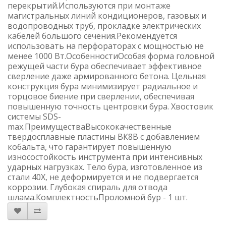
перекрытий.Используются при монтаже
магистральных линий кондиционеров, газовых и
водопроводных труб, прокладке электрических
кабелей большого сечения.Рекомендуется
использовать на перфораторах с мощностью не
менее 1000 Вт.ОсобенностиОсобая форма головной
режущей части бура обеспечивает эффективное
сверление даже армированного бетона. Цельная
конструкция бура минимизирует радиальное и
торцовое биение при сверлении, обеспечивая
повышенную точность центровки бура. Хвостовик
системы SDS-
max.ПреимуществаВысококачественные
твердосплавные пластины ВК8В с добавлением
кобальта, что гарантирует повышенную
износостойкость инструмента при интенсивных
ударных нагрузках. Тело бура, изготовленное из
стали 40Х, не деформируется и не подвергается
коррозии. Глубокая спираль для отвода
шлама.КомплектностьПроломной бур - 1 шт.