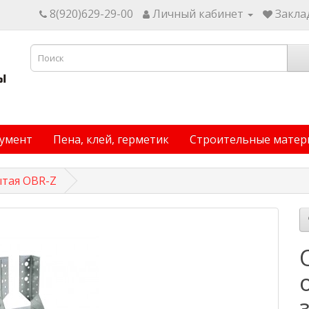
8(920)629-29-00
Личный кабинет
Заклад
умент
Пена, клей, герметик
Строительные матер
ытая OBR-Z