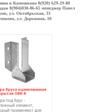
зина в Камешково 8(920) 629-29-88
родаж
8(904)038-86-65
менеджер Павел
вров, ул. Октябрьская, 33
ешково, ул. Дорожная, 10
ра бруса оцинкованная
крытая OBR-R
ра под брус -
пёжный элемент,
орый применяют для