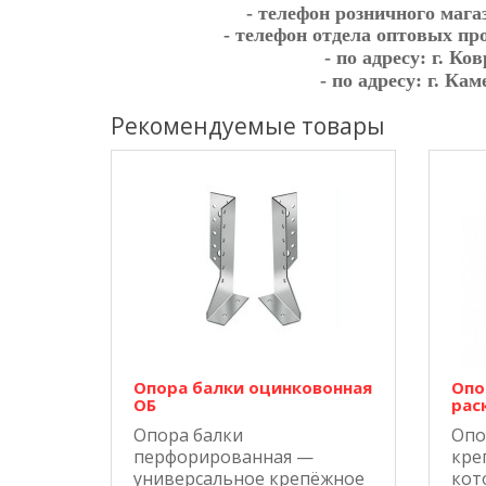
- телефон розничного мага
- телефон отдела оптовых п
- по адресу:
г. Ко
- по адресу:
г. Кам
Рекомендуемые товары
Опора балки оцинковонная
Опо
ОБ
рас
Опора балки
Опо
перфорированная —
кре
универсальное крепёжное
кот