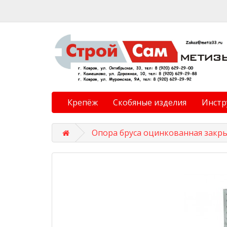
Крепёж
Скобяные изделия
Инстр
Опора бруса оцинкованная закр