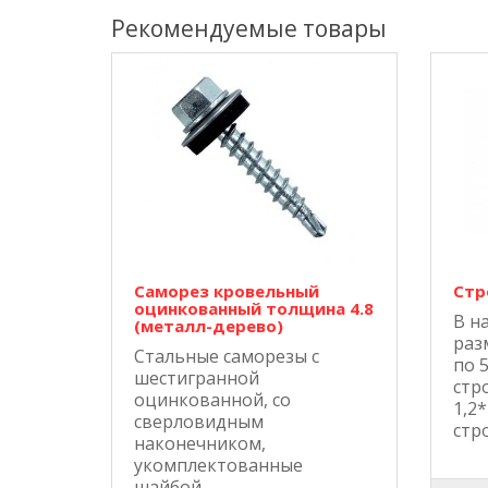
Рекомендуемые товары
Саморез кровельный
Стр
оцинкованный толщина 4.8
В н
(металл-дерево)
раз
Стальные саморезы с
по 5
шестигранной
стр
оцинкованной, со
1,2
сверловидным
стр
наконечником,
укомплектованные
шайбой..