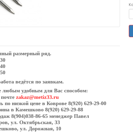
К
лный размерный ряд
.
30
40
50
абота ведётся по заявкам.
е любым удобным для Вас способом:
й почте
zakaz@metiz33.ru
ть по низкой цене в Коврове
8(920) 629-29-00
зина в Камешково 8(920) 629-29-88
родаж
8(904)038-86-65
менеджер Павел
вров, ул. Октябрьская, 33
ешково, ул. Дорожная, 10