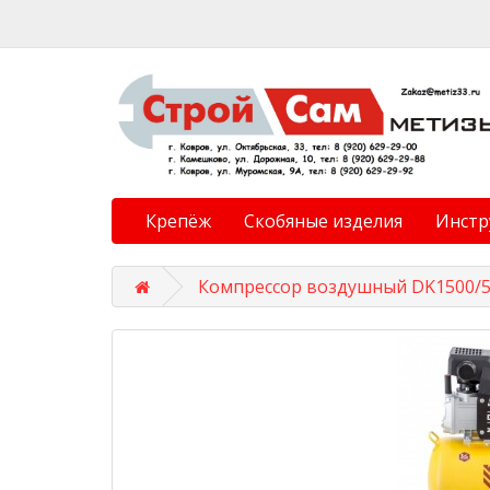
Крепёж
Скобяные изделия
Инстр
Компрессор воздушный DK1500/50, 