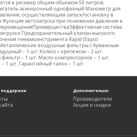
ается в ресивер общим объемом 50 литров.
вигатель асинхронный однофазный Манометр для
давления, осуществляющим запуск/остановку в
н Функция автозапуска при понижении давления в
о перемещенияПреимуществаЭффективная система
ерегрузки Предохранительный клапан высокого
ючения пневмоинструмента Rapid (Евро)
 Металлические воздушные фильтры с бумажным
шный – 1 шт. Колесо с крепежом – 2 шт.
фильтр – 1 шт. Масло компрессорное – 1 шт.
 – 1 шт. Гарантийный талон – 1 шт.
 поддержки
Дополнительно
кты
Производители
сайта
Акции и скидки