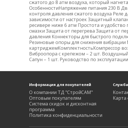
сжатого до 8 атм воздуха, который нагнет
ОсобенностиНапряжение питания 230 В Д
контроля давления сжатого воздуха Реле 
зависимости от настроек Защитный клапа
ресивере ниже 6 атм Простота и удобств
смазки Защита от перегрева Защита от п
давления Коннекторы для быстрого подкл
Резиновые опоры для снижения вибрации
картриджемКомплектностьКомпрессор возду
Виброопора с крепежом – 2 шт. Воздушный 
Сапун – 1 шт. Руководство по эксплуатации
Информация для покупателей
Служба
О компании ТД "СтройСАМ"
Конта
Оптовым покупателям
Карта 
Система скидок и дисконтная
программа
Политика конфиденциальности