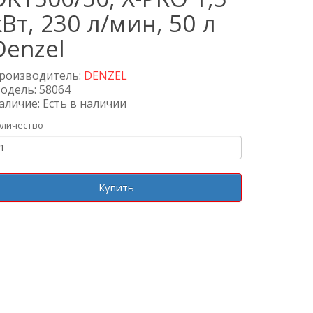
кВт, 230 л/мин, 50 л
Denzel
роизводитель:
DENZEL
одель: 58064
аличие: Есть в наличии
оличество
Купить