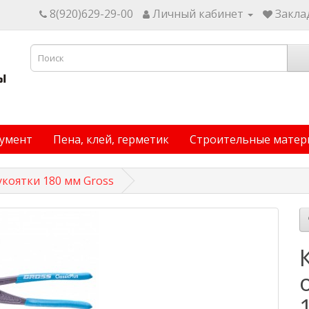
8(920)629-29-00
Личный кабинет
Заклад
умент
Пена, клей, герметик
Строительные матер
коятки 180 мм Gross