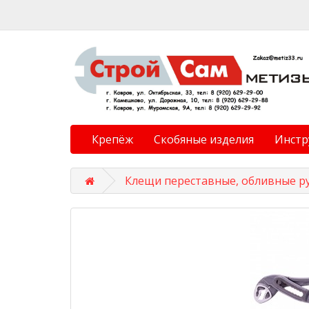
Крепёж
Скобяные изделия
Инстр
Клещи переставные, обливные ру