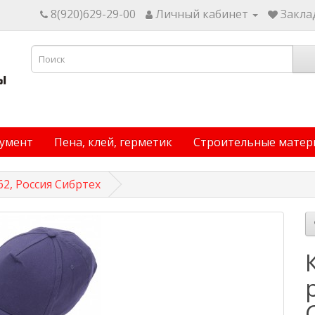
8(920)629-29-00
Личный кабинет
Заклад
умент
Пена, клей, герметик
Строительные матер
62, Россия Сибртех