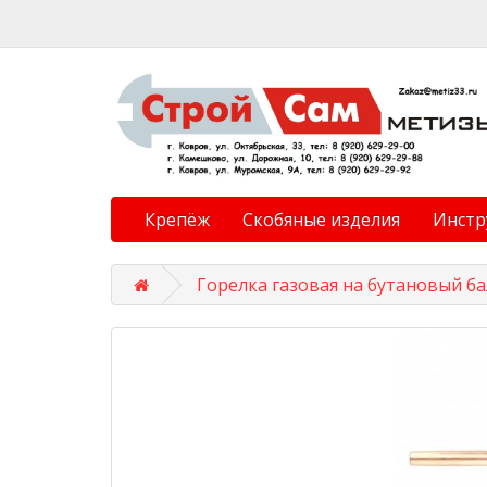
Крепёж
Скобяные изделия
Инстр
Горелка газовая на бутановый ба